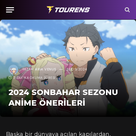
YAZAR:
ARIA VENUS
23/09/2024
3 DAKIKA OKUMA SÜRESI
2024 SONBAHAR SEZONU
ANIME ÖNERILERI
Başka bir dünyaya açılan kapılardan,