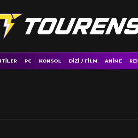
NTILER
PC
KONSOL
DIZI / FILM
ANIME
RE