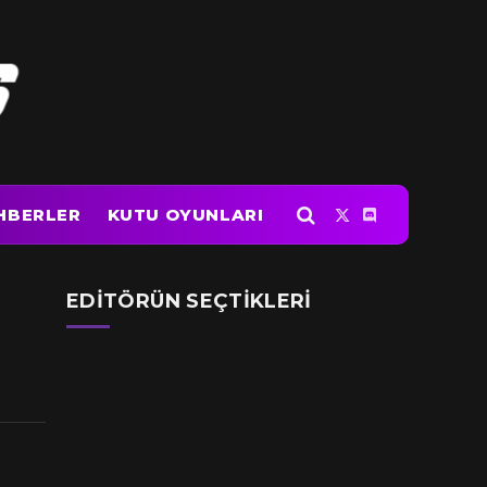
HBERLER
KUTU OYUNLARI
X
Discord
(Twitter)
EDITÖRÜN SEÇTIKLERI