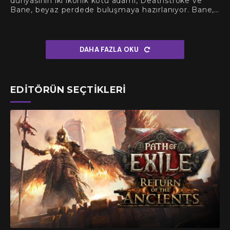
dünyasının iki ikonik kötü adamı, Deathstroke ve
Bane, beyaz perdede buluşmaya hazırlanıyor. Bane,…
DAHA FAZLA OKU
EDITÖRÜN SEÇTIKLERI