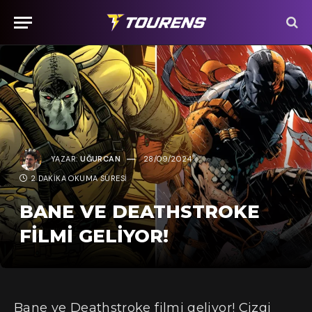
YAZAR:
UĞURCAN
28/09/2024
2 DAKIKA OKUMA SÜRESI
BANE VE DEATHSTROKE
FİLMİ GELİYOR!
Bane ve Deathstroke filmi geliyor! Çizgi