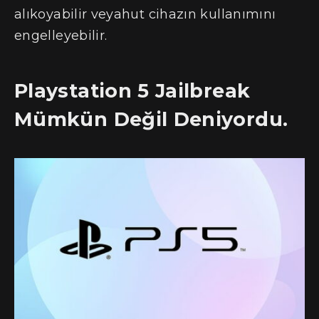
alıkoyabilir veyahut cihazın kullanımını
engelleyebilir.
Playstation 5 Jailbreak
Mümkün Değil Deniyordu.