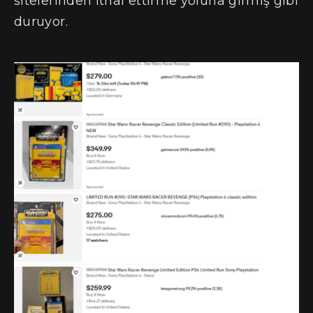
sitelerinden ithal ettirme yoluna girmiş gibi
duruyor.