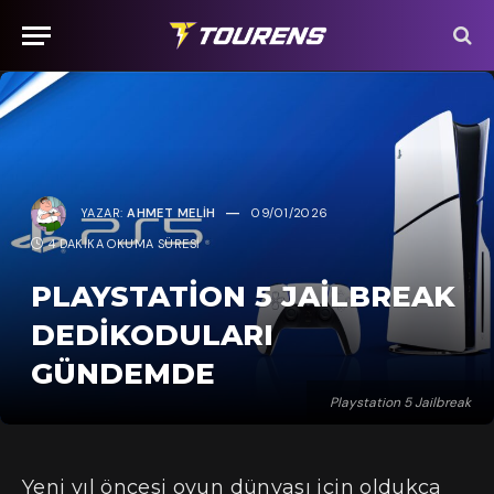
YAZAR:
AHMET MELIH
09/01/2026
4 DAKIKA OKUMA SÜRESI
PLAYSTATION 5 JAILBREAK
DEDIKODULARI
GÜNDEMDE
Playstation 5 Jailbreak
Yeni yıl öncesi oyun dünyası için oldukça