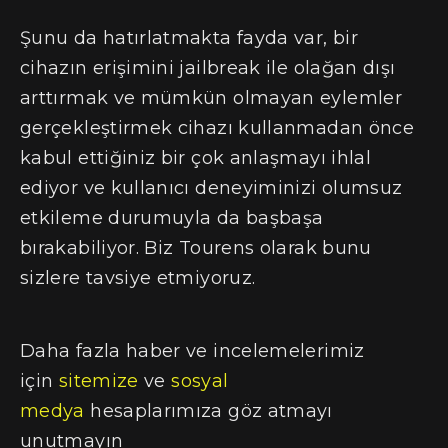
Şunu da hatırlatmakta fayda var, bir
cihazın erişimini jailbreak ile olağan dışı
arttırmak ve mümkün olmayan eylemler
gerçekleştirmek cihazı kullanmadan önce
kabul ettiğiniz bir çok anlaşmayı ihlal
ediyor ve kullanıcı deneyiminizi olumsuz
etkileme durumuyla da başbaşa
bırakabiliyor. Biz Tourens olarak bunu
sizlere tavsiye etmiyoruz.
Daha fazla haber ve incelemelerimiz
için
sitemize
ve
sosyal
medya
hesaplarımıza göz atmayı
unutmayın