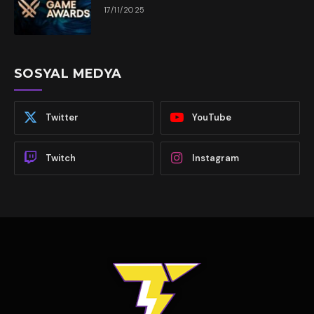
17/11/2025
SOSYAL MEDYA
Twitter
YouTube
Twitch
Instagram