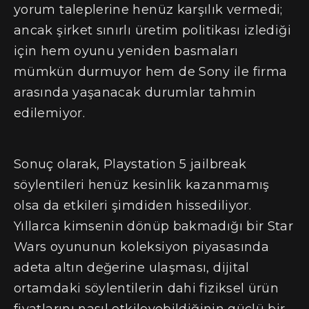
yorum taleplerine henüz karşılık vermedi;
ancak şirket sınırlı üretim politikası izlediği
için hem oyunu yeniden basmaları
mümkün durmuyor hem de Sony ile firma
arasında yaşanacak durumlar tahmin
edilemiyor.
Sonuç olarak, Playstation 5 jailbreak
söylentileri henüz kesinlik kazanmamış
olsa da etkileri şimdiden hissediliyor.
Yıllarca kimsenin dönüp bakmadığı bir Star
Wars oyununun koleksiyon piyasasında
adeta altın değerine ulaşması, dijital
ortamdaki söylentilerin dahi fiziksel ürün
fiyatlarını nasıl etkileyebildiğinin güçlü bir