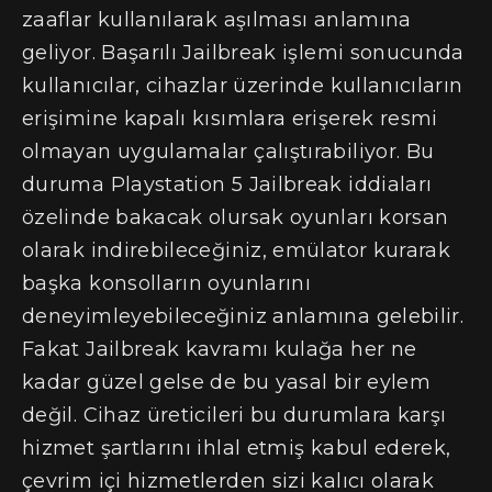
zaaflar kullanılarak aşılması anlamına
geliyor. Başarılı Jailbreak işlemi sonucunda
kullanıcılar, cihazlar üzerinde kullanıcıların
erişimine kapalı kısımlara erişerek resmi
olmayan uygulamalar çalıştırabiliyor. Bu
duruma Playstation 5 Jailbreak iddiaları
özelinde bakacak olursak oyunları korsan
olarak indirebileceğiniz, emülator kurarak
başka konsolların oyunlarını
deneyimleyebileceğiniz anlamına gelebilir.
Fakat Jailbreak kavramı kulağa her ne
kadar güzel gelse de bu yasal bir eylem
değil. Cihaz üreticileri bu durumlara karşı
hizmet şartlarını ihlal etmiş kabul ederek,
çevrim içi hizmetlerden sizi kalıcı olarak