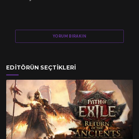
YORUM BIRAKIN
EDITÖRÜN SEÇTIKLERI