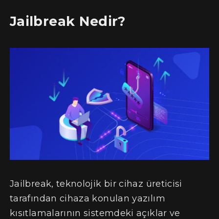
Jailbreak Nedir?
Jailbreak, teknolojik bir cihaz üreticisi
tarafından cihaza konulan yazılım
kısıtlamalarının sistemdeki açıklar ve