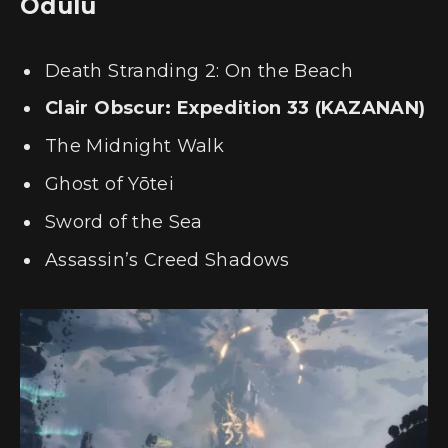
Ödülü
Death Stranding 2: On the Beach
Clair Obscur: Expedition 33 (
KAZANAN
)
The Midnight Walk
Ghost of Yōtei
Sword of the Sea
Assassin’s Creed Shadows