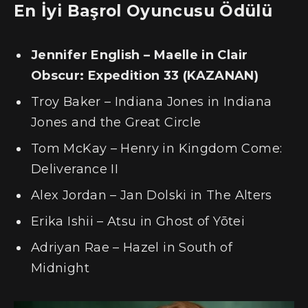
En İyi Başrol Oyuncusu Ödülü
Jennifer English – Maelle in Clair
Obscur: Expedition 33 (
KAZANAN
)
Troy Baker – Indiana Jones in Indiana
Jones and the Great Circle
Tom McKay – Henry in Kingdom Come:
Deliverance II
Alex Jordan – Jan Dolski in The Alters
Erika Ishii – Atsu in Ghost of Yōtei
Adriyan Rae – Hazel in South of
Midnight