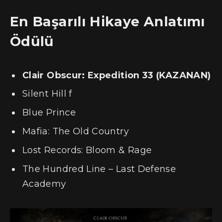
En Başarılı Hikaye Anlatımı
Ödülü
Clair Obscur: Expedition 33 (
KAZANAN
)
Silent Hill f
Blue Prince
Mafia: The Old Country
Lost Records: Bloom & Rage
The Hundred Line – Last Defense
Academy