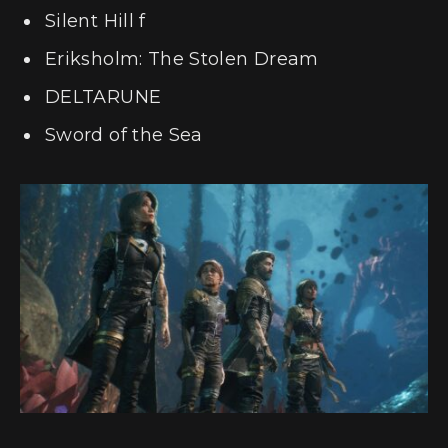
Silent Hill f
Eriksholm: The Stolen Dream
DELTARUNE
Sword of the Sea