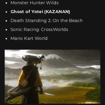
Monster Hunter Wilds
Ghost of Yotei (
KAZANAN
)
Death Stranding 2: On the Beach
Sonic Racing: CrossWorlds
Mario Kart World