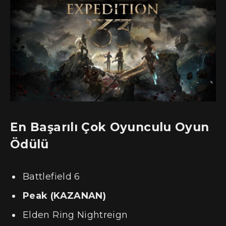
En Başarılı Çok Oyunculu Oyun
Ödülü
Battlefield 6
Peak (
KAZANAN
)
Elden Ring Nightreign