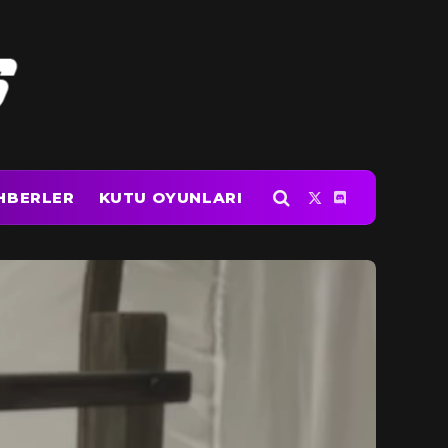
HBERLER
KUTU OYUNLARI
X
Discord
(Twitter)