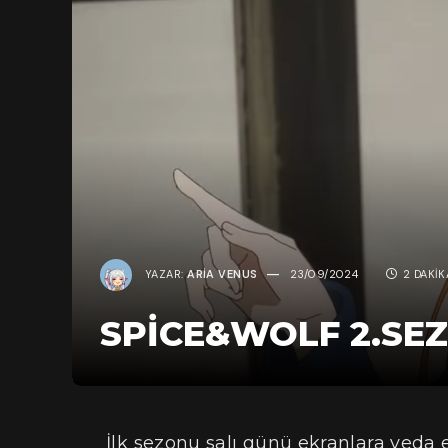
YAZAR:
ARIA VENUS
23/09/2024
2 DAKI
SPİCE&WOLF 2.SEZ
İlk sezonu salı günü ekranlara veda