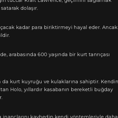
zgin tüccar Kraft Lawrence, geçimini sağlamak
 satarak dolaşır.
çacak kadar para biriktirmeyi hayal eder. Ancak
dir.
de, arabasında 600 yaşında bir kurt tanrıçası
da kurt kuyruğu ve kulaklarına sahiptir. Kendin
ıtan Holo, yıllardır kasabanın bereketli buğday
r.
 inançlarını kaybedip kendi yöntemleriyle daha