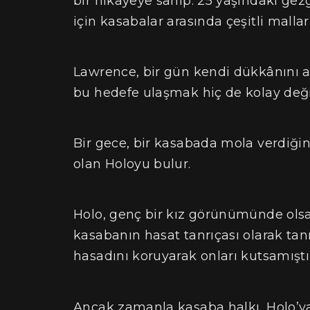
bir hikayeye sahip. 25 yaşındaki ge
için kasabalar arasında çeşitli mallar
Lawrence, bir gün kendi dükkânını a
bu hedefe ulaşmak hiç de kolay değil
Bir gece, bir kasabada mola verdiğin
olan Holoyu bulur.
Holo, genç bir kız görünümünde olsa 
kasabanın hasat tanrıçası olarak tan
hasadını koruyarak onları kutsamıştı
Ancak zamanla kasaba halkı, Holo’ya