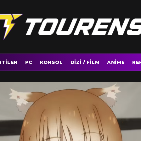
NTILER
PC
KONSOL
DIZI / FILM
ANIME
RE