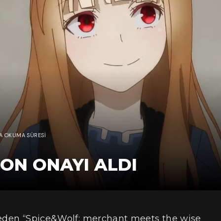
KA OKUMA SÜRESI
ON ONAYI ALDI
 eden “Spice&Wolf: merchant meets the wise