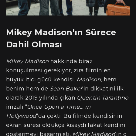
Mikey Madison’ın Sürece
Dahil Olması
Mikey Madison
hakkında biraz
konuşulması gerekiyor, zira filmin en
büyük itici gücü kendisi.
Madison
, hem
benim hem de
Sean Baker
‘in dikkatini ilk
olarak 2019 yılında çıkan
Quentin Tarantino
imzalı “
Once Upon a Time… in
Hollywood
“da çekti. Bu filmde kendisinin
ekran süresi oldukça kısaydı fakat kendini
göstermeyi başarmıştı.
Mikey Madison
‘ın o