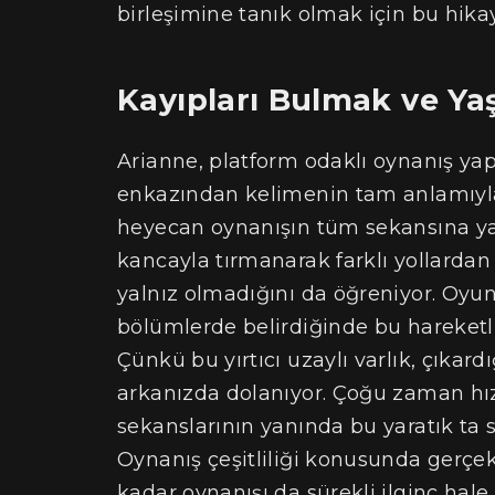
birleşimine tanık olmak için bu hik
Kayıpları Bulmak ve Y
Arianne, platform odaklı oynanış ya
enkazından kelimenin tam anlamıyla
heyecan oynanışın tüm sekansına ya
kancayla tırmanarak farklı yollardan
yalnız olmadığını da öğreniyor. Oy
bölümlerde belirdiğinde bu hareketl
Çünkü bu yırtıcı uzaylı varlık, çıkar
arkanızda dolanıyor. Çoğu zaman hız
sekanslarının yanında bu yaratık ta si
Oynanış çeşitliliği konusunda gerçekt
kadar oynanışı da sürekli ilginç hale 