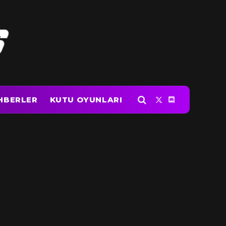
HBERLER
KUTU OYUNLARI
X
Discord
(Twitter)