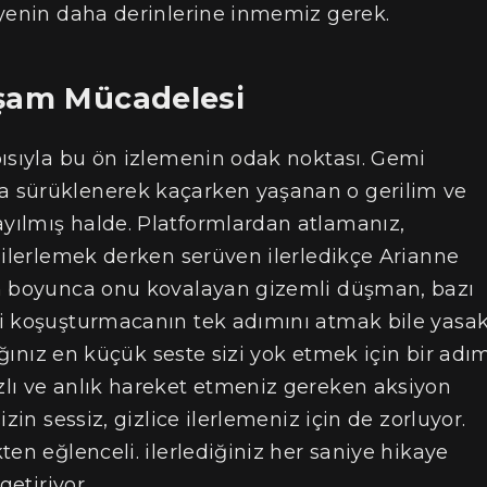
ayenin daha derinlerine inmemiz gerek.
aşam Mücadelesi
pısıyla bu ön izlemenin odak noktası. Gemi
 sürüklenerek kaçarken yaşanan o gerilim ve
yılmış halde. Platformlardan atlamanız,
 ilerlemek derken serüven ilerledikçe Arianne
un boyunca onu kovalayan gizemli düşman, bazı
i koşuşturmacanın tek adımını atmak bile yasak
dığınız en küçük seste sizi yok etmek için bir adı
lı ve anlık hareket etmeniz gereken aksiyon
zin sessiz, gizlice ilerlemeniz için de zorluyor.
en eğlenceli. ilerlediğiniz her saniye hikaye
getiriyor.