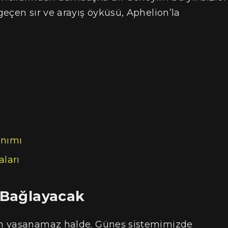
eçen sır ve arayış öyküsü, Aphelion’la
anımı
ları
i Bağlayacak
en yaşanamaz halde. Güneş sistemimizde