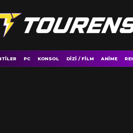
NTILER
PC
KONSOL
DIZI / FILM
ANIME
RE