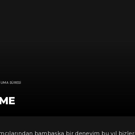
KUMA SÜRESI
EME
mcılarından bambaşka bir deneyim bu yıl bizler