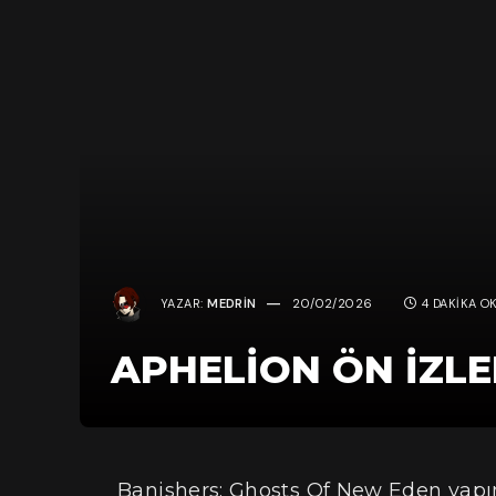
YAZAR:
MEDRIN
20/02/2026
4 DAKIKA O
APHELION ÖN İZL
Banishers: Ghosts Of New Eden yapı