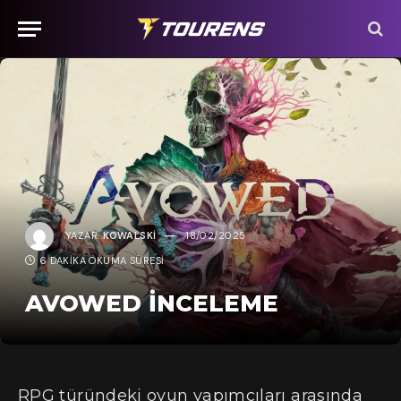
YAZAR:
KOWALSKI
18/02/2025
6 DAKIKA OKUMA SÜRESI
AVOWED İNCELEME
RPG türündeki oyun yapımcıları arasında