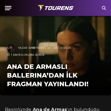
YAZAR:
CHEETOSV1
26/09/2024
1 DAKIKA OKUMA SÜRESI
ANA DE ARMASLI
BALLERINA’DAN İLK
FRAGMAN YAYINLANDI!
Başrolünde
Ana de Armas
‘ın bulunduğu