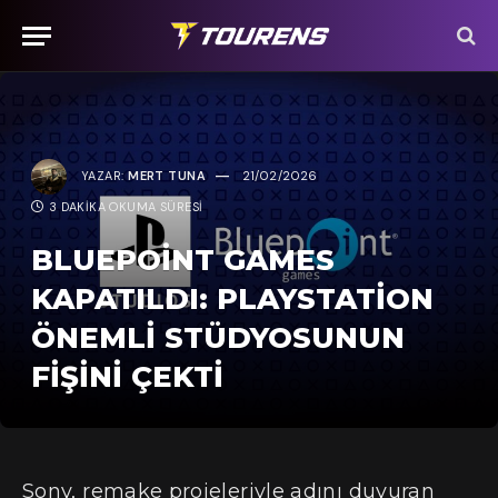
YAZAR:
MERT TUNA
21/02/2026
3 DAKIKA OKUMA SÜRESI
BLUEPOINT GAMES
KAPATILDI: PLAYSTATION
ÖNEMLI STÜDYOSUNUN
FIŞINI ÇEKTI
Sony, remake projeleriyle adını duyuran