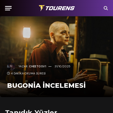
YAZAR:
CHEETOSV1
31/10/2025
4 DAKIKA OKUMA SÜRESI
BUGONIA İNCELEMESI
Tanıdık Yüzler