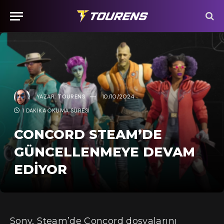
YAZAR:
TOURENS
10/10/2024
1 DAKIKA OKUMA SÜRESI
CONCORD STEAM’DE
GÜNCELLENMEYE DEVAM
EDIYOR
Sony, Steam’de Concord dosyalarını