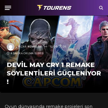
YAZAR:
KOWALSKI
12/05/2026
4 DAKIKA OKUMA SÜRESI
DEVIL MAY CRY 1 REMAKE
SÖYLENTILERI GÜÇLENIYOR
!
Oyun dünyasında remake projeleri son