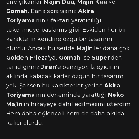
öne çıkanlar
Majin Duu
,
Majin Kuu
ve
Gomah
. Bana sorarsanız
Akira
Toriyama
‘nın ufaktan yaratıcılığı
tükenmeye başlamış gibi. Eskiden her bir
karakterin kendine özgü bir tasarımı
olurdu. Ancak bu seride
Majin
‘ler daha çok
Golden Frieza
‘ya,
Gomah
ise
Super
‘den
tanıdığımız
Jiren
‘e benziyor. İzleyicinin
aklında kalacak kadar özgün bir tasarım
yok. Şahsen bu karakterler yerine
Akira
Toriyama
‘nın döneminde yarattığı
Neko
Majin
‘in hikayeye dahil edilmesini isterdim.
Hem daha eğlenceli hem de daha akılda
kalıcı olurdu.