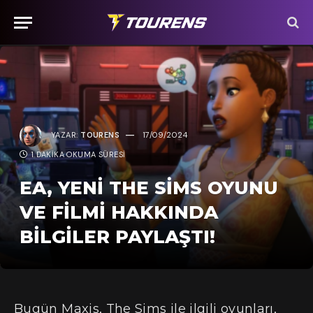
YAZAR:
TOURENS
17/09/2024
1 DAKIKA OKUMA SÜRESI
EA, YENI THE SIMS OYUNU
VE FILMI HAKKINDA
BILGILER PAYLAŞTI!
Bugün Maxis, The Sims ile ilgili oyunları,