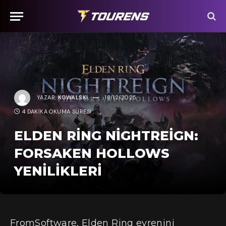
YAZAR:
KOWALSKI
18/12/2025
4 DAKIKA OKUMA SÜRESI
ELDEN RING NIGHTREIGN:
FORSAKEN HOLLOWS
YENILIKLERI
FromSoftware, Elden Ring evrenini