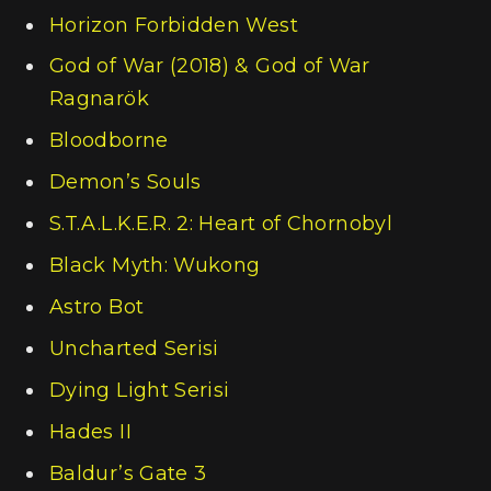
Horizon Forbidden West
God of War (2018) & God of War
Ragnarök
Bloodborne
Demon’s Souls
S.T.A.L.K.E.R. 2: Heart of Chornobyl
Black Myth: Wukong
Astro Bot
Uncharted Serisi
Dying Light Serisi
Hades II
Baldur’s Gate 3