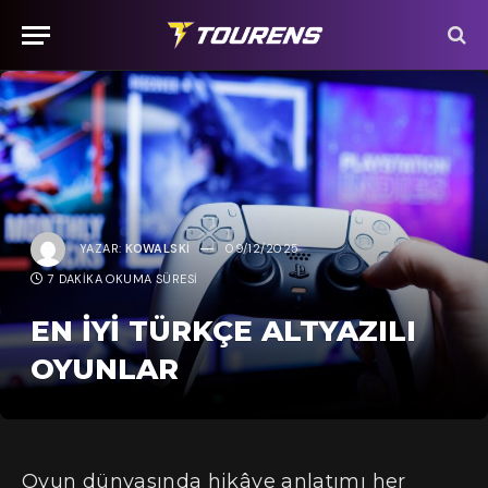
YAZAR:
KOWALSKI
09/12/2025
7 DAKIKA OKUMA SÜRESI
EN İYI TÜRKÇE ALTYAZILI
OYUNLAR
Oyun dünyasında hikâye anlatımı her