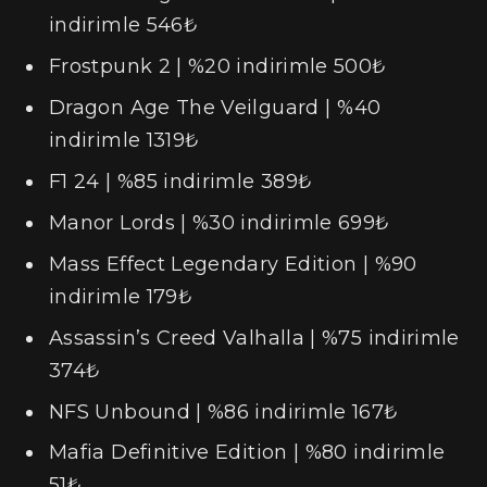
indirimle 546₺
Frostpunk 2 | %20 indirimle 500₺
Dragon Age The Veilguard | %40
indirimle 1319₺
F1 24 | %85 indirimle 389₺
Manor Lords | %30 indirimle 699₺
Mass Effect Legendary Edition | %90
indirimle 179₺
Assassin’s Creed Valhalla | %75 indirimle
374₺
NFS Unbound | %86 indirimle 167₺
Mafia Definitive Edition | %80 indirimle
51₺