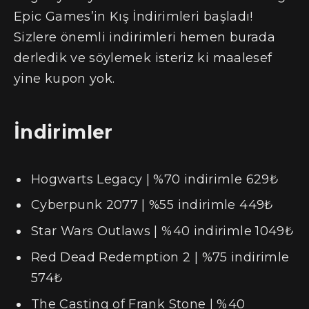
Epic Games’in Kış İndirimleri başladı!
Sizlere önemli indirimleri hemen burada
derledik ve söylemek isteriz ki maalesef
yine kupon yok.
İndirimler
Hogwarts Legacy | %70 indirimle 629₺
Cyberpunk 2077 | %55 indirimle 449₺
Star Wars Outlaws | %40 indirimle 1049₺
Red Dead Redemption 2 | %75 indirimle
574₺
The Casting of Frank Stone | %40