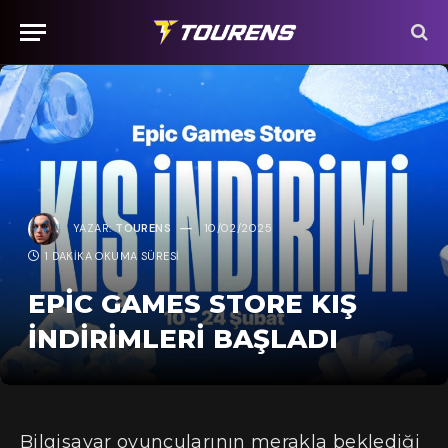
YAZAR:
TOURENS
10/02/2025
1 DAKIKA OKUMA SÜRESI
EPIC GAMES STORE KIŞ
İNDIRIMLERI BAŞLADI
Bilgisayar oyuncularının merakla beklediği