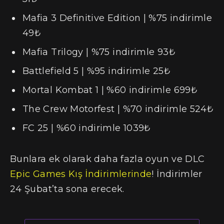
Mafia 3 Definitive Edition | %75 indirimle
49₺
Mafia Trilogy | %75 indirimle 93₺
Battlefield 5 | %95 indirimle 25₺
Mortal Kombat 1 | %60 indirimle 699₺
The Crew Motorfest | %70 indirimle 524₺
FC 25 | %60 indirimle 1039₺
Bunlara ek olarak daha fazla oyun ve DLC
Epic Games Kış İndirimlerinde
! İndirimler
24 Şubat’ta sona erecek.