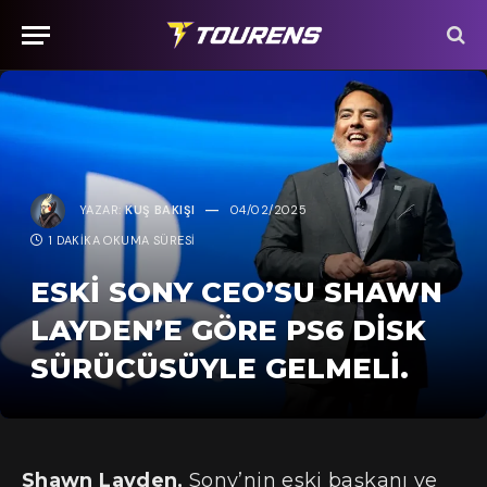
YAZAR:
KUŞ BAKIŞI
04/02/2025
1 DAKIKA OKUMA SÜRESI
ESKI SONY CEO’SU SHAWN
LAYDEN’E GÖRE PS6 DISK
SÜRÜCÜSÜYLE GELMELI.
Shawn Layden,
Sony’nin eski başkanı ve