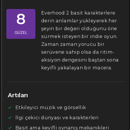
Everhood 2 basit karakterlere
8
derin anlamlar yükleyerek her
şeyin bir değeri olduğunu öne
GÜZEL
sürmek isteyen bir indie oyun.
Zaman zaman yorucu bir
serüvene sahip olsa da ritim-
aksiyon dengesini baştan sona
keyifli yakalayan bir macera.
Artıları
Etkileyici müzik ve görsellik
İlgi çekici dünyası ve karakterleri
Basit ama keyifli oynanış mekanikleri