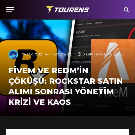
YAZAR:
OUZ
19/02/2025
5 DAKIKA OKUMA SÜRESI
FIVEM VE REDM’IN
ÇÖKÜŞÜ: ROCKSTAR SATIN
ALIMI SONRASI YÖNETIM
KRIZI VE KAOS