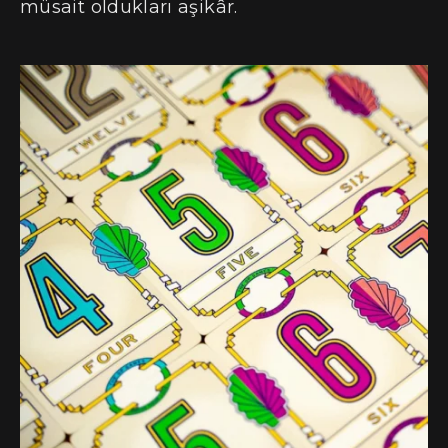
müsait oldukları aşikâr.