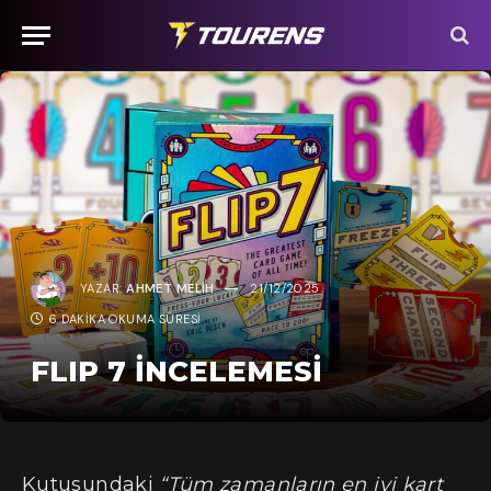
YAZAR:
AHMET MELIH
21/12/2025
6 DAKIKA OKUMA SÜRESI
FLIP 7 İNCELEMESİ
Kutusundaki
“Tüm zamanların en iyi kart