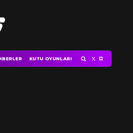
HBERLER
KUTU OYUNLARI
X
Discord
(Twitter)