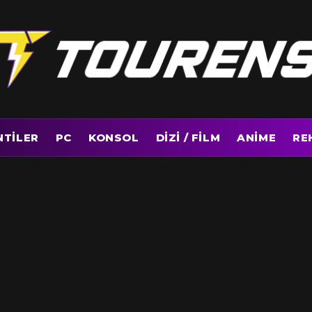
NTILER
PC
KONSOL
DIZI / FILM
ANIME
RE