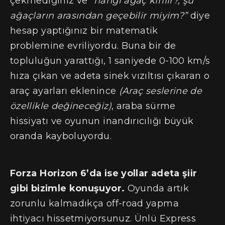
çekmediğiniz ve
“hangi ağaç kırılır?, şu
ağaçların arasından geçebilir miyim?”
diye
hesap yaptığınız bir matematik
problemine evriliyordu. Buna bir de
topluluğun yarattığı, 1 saniyede 0-100 km/s
hıza çıkan ve adeta sinek vızıltısı çıkaran o
araç ayarları eklenince
(Araç seslerine de
özellikle değineceğiz)
, araba sürme
hissiyatı ve oyunun inandırıcılığı büyük
oranda kayboluyordu.
Forza Horizon 6’da ise yollar adeta şiir
gibi bizimle konuşuyor.
Oyunda artık
zorunlu kalmadıkça off-road yapma
ihtiyacı hissetmiyorsunuz. Ünlü Express