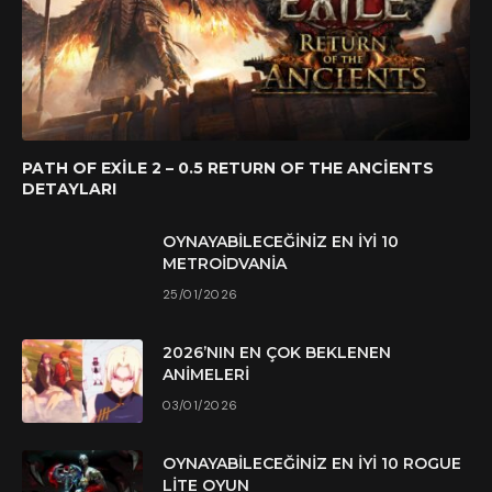
PATH OF EXILE 2 – 0.5 RETURN OF THE ANCIENTS
DETAYLARI
OYNAYABILECEĞINIZ EN İYI 10
METROIDVANIA
25/01/2026
2026’NIN EN ÇOK BEKLENEN
ANIMELERI
03/01/2026
OYNAYABILECEĞINIZ EN İYI 10 ROGUE
LITE OYUN