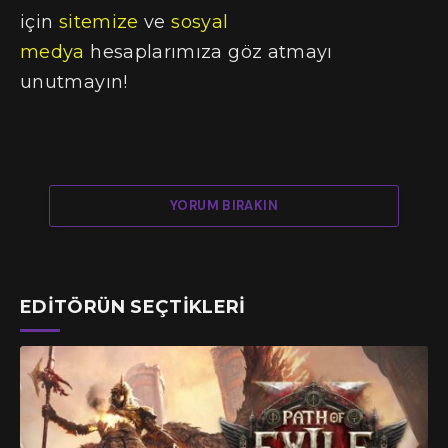
için
sitemize
ve
sosyal
medya
hesaplarımıza göz atmayı
unutmayın!
YORUM BIRAKIN
EDITÖRÜN SEÇTIKLERI