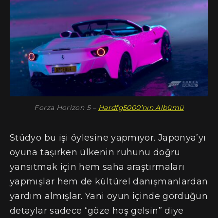
Forza Horizon 5 –
Hardfg5000’nın Albümü
Stüdyo bu işi öylesine yapmıyor. Japonya’yı
oyuna taşırken ülkenin ruhunu doğru
yansıtmak için hem saha araştırmaları
yapmışlar hem de kültürel danışmanlardan
yardım almışlar. Yani oyun içinde gördüğün
detaylar sadece “göze hoş gelsin” diye