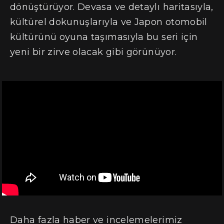
dönüştürüyor. Devasa ve detaylı haritasıyla,
kültürel dokunuşlarıyla ve Japon otomobil
kültürünü oyuna taşımasıyla bu seri için
yeni bir zirve olacak gibi görünüyor.
Daha fazla haber ve incelemelerimiz