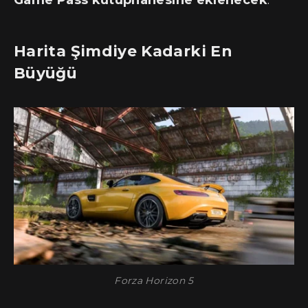
Game Pass kütüphanesine eklenecek
.
Harita Şimdiye Kadarki En
Büyüğü
Forza Horizon 5