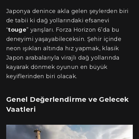
Japonya denince akla gelen şeylerden biri
de tabii ki dağ yollarındaki efsanevi
“
touge
” yarışları. Forza Horizon 6’da bu
deneyimi yaşayabileceksin. Şehir içinde
neon ışıkları altında hız yapmak, klasik
Japon arabalarıyla virajlı dağ yollarında
kayarak dönmek oyunun en büyük
keyiflerinden biri olacak.
Genel Değerlendirme ve Gelecek
Vaatleri