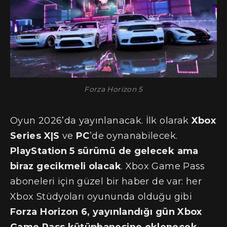
Forza Horizon 5
Oyun 2026’da yayınlanacak. İlk olarak
Xbox
Series X|S
ve
PC
’de oynanabilecek.
PlayStation 5 sürümü de gelecek ama
biraz gecikmeli olacak
. Xbox Game Pass
aboneleri için güzel bir haber de var: her
Xbox Stüdyoları oyununda olduğu gibi
Forza Horizon 6, yayınlandığı gün Xbox