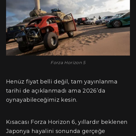
Forza Horizon 5
Henüz fiyat belli değil, tam yayınlanma
tarihi de açıklanmadı ama 2026’da
oynayabileceğimiz kesin.
Kısacası Forza Horizon 6, yıllardır beklenen
Japonya hayalini sonunda gerçeğe