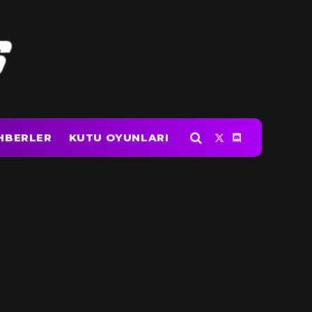
HBERLER
KUTU OYUNLARI
X
Discord
(Twitter)