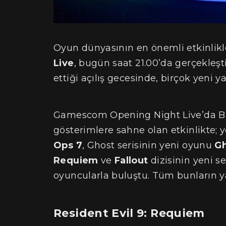
Oyun dünyasının en önemli etkinlikl
Live
, bugün saat 21.00’da gerçekleşt
ettiği açılış gecesinde, birçok yeni ya
Gamescom Opening Night Live’da Bir
gösterimlere sahne olan etkinlikte; 
Ops 7
, Ghost serisinin yeni oyunu
Gh
Requiem
ve
Fallout
dizisinin yeni s
oyuncularla buluştu. Tüm bunların yan
Resident Evil 9:
Requiem