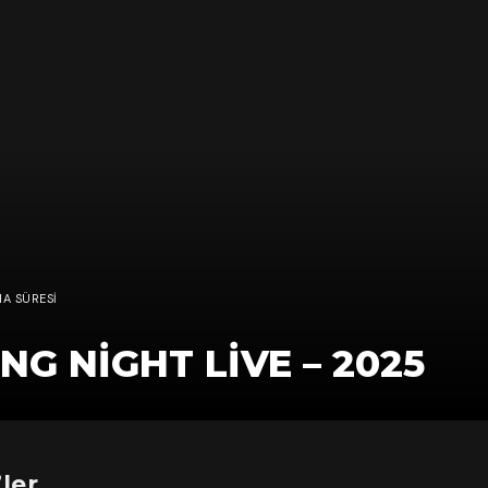
MA SÜRESI
G NIGHT LIVE – 2025
’ler…