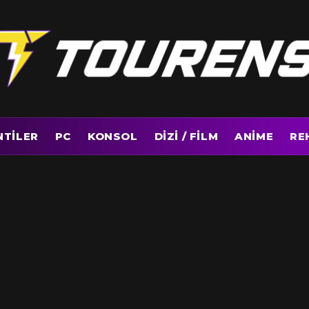
NTILER
PC
KONSOL
DIZI / FILM
ANIME
RE