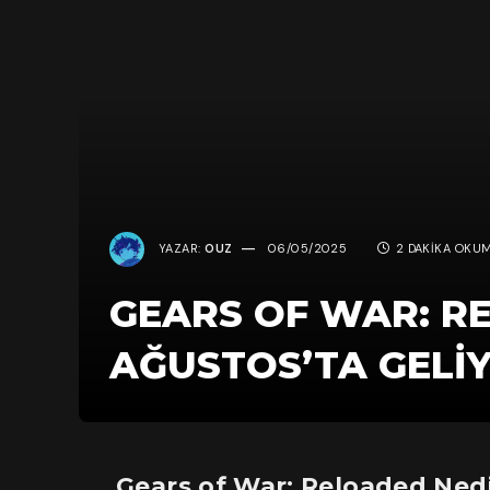
YAZAR:
OUZ
06/05/2025
2 DAKIKA OKUM
GEARS OF WAR: R
AĞUSTOS’TA GELI
Gears of War: Reloaded Ned