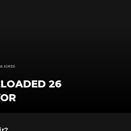
A SÜRESI
ELOADED 26
YOR
ir?