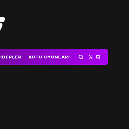
HBERLER
KUTU OYUNLARI
X
Discord
(Twitter)