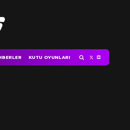
HBERLER
KUTU OYUNLARI
X
Discord
(Twitter)