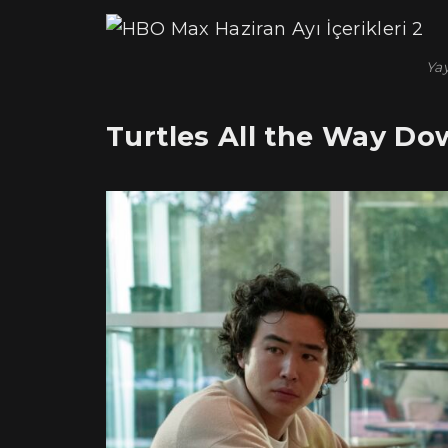
Yay
Turtles All the Way D