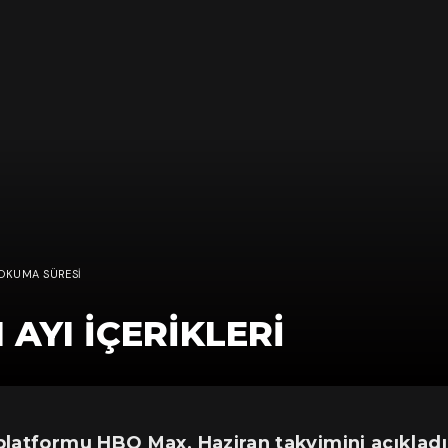
 OKUMA SÜRESI
AYI İÇERİKLERİ
 platformu HBO Max, Haziran takvimini açıkladı