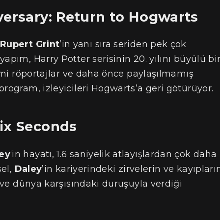
versary: Return to Hogwarts
Rupert Grint
’in yanı sıra seriden pek çok
apım, Harry Potter serisinin 20. yılını büyülü bi
mimi röportajlar ve daha önce paylaşılmamış
rogram, izleyicileri Hogwarts’a geri götürüyor.
Six Seconds
ey
‘in hayatı, 1.6 saniyelik atlayışlardan çok daha
sel,
Daley
’in kariyerindeki zirvelerin ve kayıpları
e ve dünya karşısındaki duruşuyla verdiği