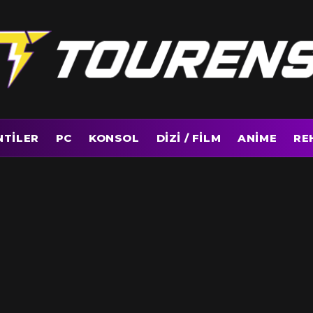
NTILER
PC
KONSOL
DIZI / FILM
ANIME
RE