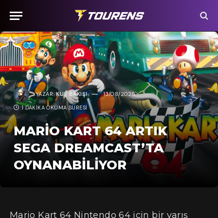
YAZAR:
KUŞ BAKIŞI
13/08/2025
1 DAKIKA OKUMA SÜRESI
MARIO KART 64 ARTIK
SEGA DREAMCAST’TA
OYNANABILIYOR
Mario Kart 64 Nintendo 64 için bir yarış