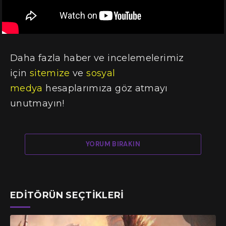
Daha fazla haber ve incelemelerimiz
için
sitemize
ve
sosyal
medya
hesaplarımıza göz atmayı
unutmayın!
YORUM BIRAKIN
EDITÖRÜN SEÇTIKLERI