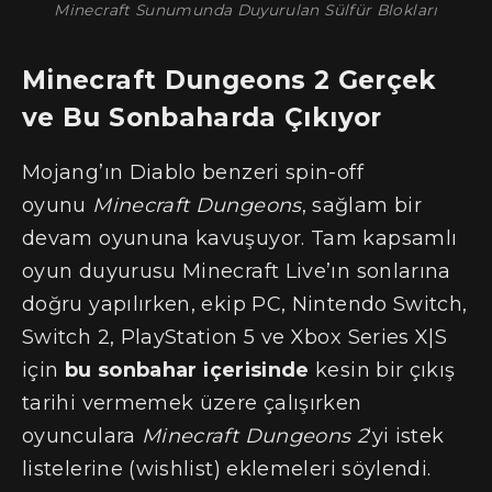
Minecraft Sunumunda Duyurulan Sülfür Blokları
Minecraft Dungeons 2 Gerçek
ve Bu Sonbaharda Çıkıyor
Mojang’ın Diablo benzeri spin-off
oyunu
Minecraft Dungeons
, sağlam bir
devam oyununa kavuşuyor. Tam kapsamlı
oyun duyurusu Minecraft Live’ın sonlarına
doğru yapılırken, ekip PC, Nintendo Switch,
Switch 2, PlayStation 5 ve Xbox Series X|S
için
bu sonbahar
içerisinde
kesin bir çıkış
tarihi vermemek üzere çalışırken
oyunculara
Minecraft Dungeons 2
‘yi istek
listelerine (wishlist) eklemeleri söylendi.