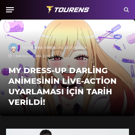
YAZAR:
ARIA VENUS
25/09/2024
1 DAKIKA OKUMA SÜRESI
MY DRESS-UP DARLING
ANIMESININ LIVE-ACTION
UYARLAMASI İÇIN TARIH
VERILDI!