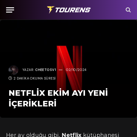
YAZAR:
CHEETOSV1
02/10/2024
2 DAKIKA OKUMA SÜRESI
NETFLIX EKIM AYI YENI
İÇERIKLERI
Her ay olduğu gibi,
Netflix
kütüphanesi