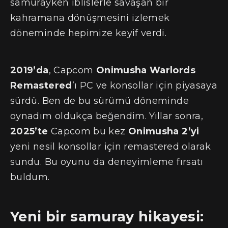
samurayken iblislerle savaşan bir
kahramana dönüşmesini izlemek
döneminde hepimize keyif verdi.
2019’da
, Capcom
Onimusha Warlords
Remastered
’ı PC ve konsollar için piyasaya
sürdü. Ben de bu sürümü döneminde
oynadım oldukça beğendim. Yıllar sonra,
2025’te
Capcom bu kez
Onimusha 2’yi
yeni nesil konsollar için remastered olarak
sundu. Bu oyunu da deneyimleme fırsatı
buldum.
Yeni bir samuray hikayesi: