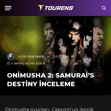
YAZAR:
KUŞ BAKIŞI
21/05/2025
5 DAKIKA OKUMA SÜRESI
ONIMUSHA 2: SAMURAI’S
DESTINY İNCELEME
Onimusha oyunları, Capcom’un ikonik