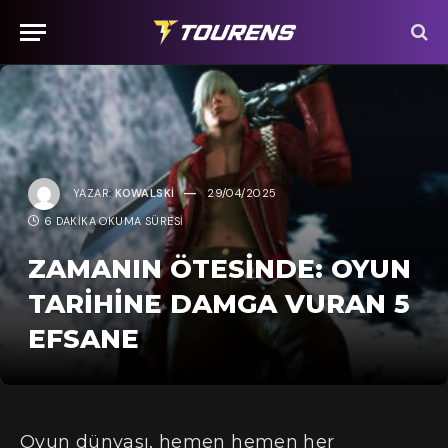
YAZAR:
KOWALSKI
29/04/2025
6 DAKIKA OKUMA SÜRESI
ZAMANIN ÖTESINDE: OYUN
TARIHINE DAMGA VURAN 5
EFSANE
Oyun dünyası, hemen hemen her