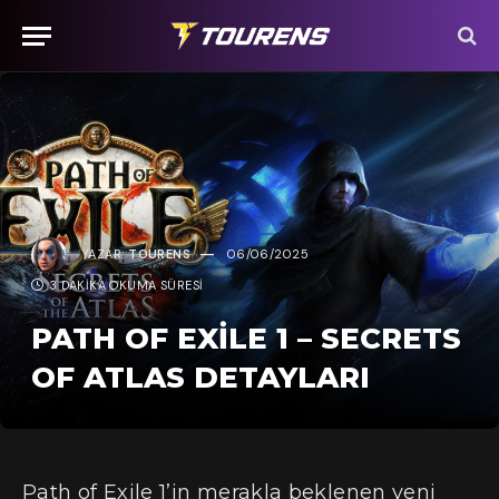
YAZAR:
TOURENS
06/06/2025
3 DAKIKA OKUMA SÜRESI
PATH OF EXILE 1 – SECRETS
OF ATLAS DETAYLARI
Path of Exile 1’in merakla beklenen yeni