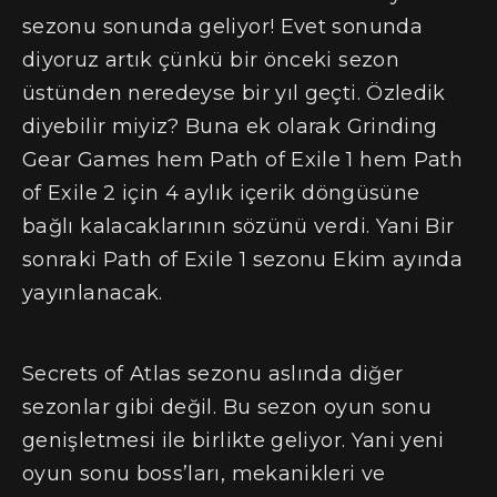
sezonu sonunda geliyor! Evet sonunda
diyoruz artık çünkü bir önceki sezon
üstünden neredeyse bir yıl geçti. Özledik
diyebilir miyiz? Buna ek olarak Grinding
Gear Games hem Path of Exile 1 hem Path
of Exile 2 için 4 aylık içerik döngüsüne
bağlı kalacaklarının sözünü verdi. Yani Bir
sonraki Path of Exile 1 sezonu Ekim ayında
yayınlanacak.
Secrets of Atlas sezonu aslında diğer
sezonlar gibi değil. Bu sezon oyun sonu
genişletmesi ile birlikte geliyor. Yani yeni
oyun sonu boss’ları, mekanikleri ve