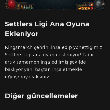
Settlers Ligi Ana Oyuna
Ekleniyor
Kingsmarch şehrini inşa edip yönettiğimiz
Settlers Ligi ana oyuna ekleniyor! Tabii
artık tamamen inşa edilmiş şekilde
başlıyor yani baştan inşa etmekle
uğraşmayacaksınız.
Diğer güncellemeler