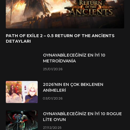
PATH OF EXILE 2 – 0.5 RETURN OF THE ANCIENTS
DETAYLARI
OYNAYABILECEĞINIZ EN İYI 10
METROIDVANIA
25/01/2026
2026’NIN EN ÇOK BEKLENEN
ANIMELERI
03/01/2026
OYNAYABILECEĞINIZ EN İYI 10 ROGUE
LITE OYUN
27/12/2025