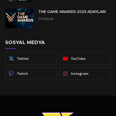
THE GAME AWARDS 2025 ADAYLARI
17/11/2025
SOSYAL MEDYA
Twitter
YouTube
Twitch
Instagram