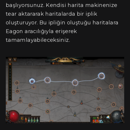
başlıyorsunuz. Kendisi harita makinenize
tear aktararak haritalarda bir iplik
oluşturuyor. Bu ipliğin oluştuğu haritalara
Eagon aracılığıyla erişerek
tamamlayabileceksiniz.