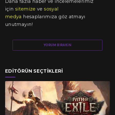
Daha fazla haber ve incelemelerimiz
için
sitemize
ve
sosyal
medya
hesaplarımıza göz atmayı
unutmayın!
YORUM BIRAKIN
EDITÖRÜN SEÇTIKLERI