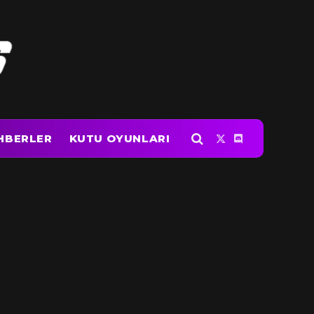
HBERLER
KUTU OYUNLARI
X
Discord
(Twitter)