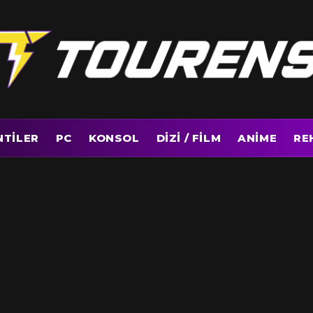
NTILER
PC
KONSOL
DIZI / FILM
ANIME
RE