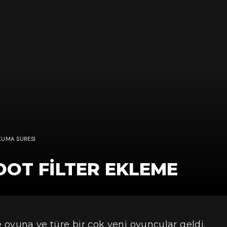
KUMA SÜRESI
LOOT FILTER EKLEME
te oyuna ve türe bir çok yeni oyuncular geldi.