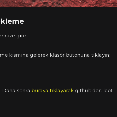
ekleme
inize girin.
me kısmına gelerek klasör butonuna tıklayın;
n. Daha sonra
buraya tıklayarak
github’dan loot