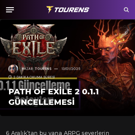
YAZAR:
TOURENS
13/01/2025
2 DAKIKA OKUMA SÜRESI
PATH OF EXILE 2 0.1.1
GÜNCELLEMESI
6 Aralık’tan bu yana ARPG severlerin