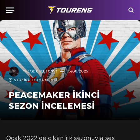
YAZAR:
CHEETOSV1
15/08/2025
5 DAKIKA OKUMA SÜRESI
PEACEMAKER İKINCI
SEZON İNCELEMESI
Ocak 2022’de çıkan ilk sezonuyla ses