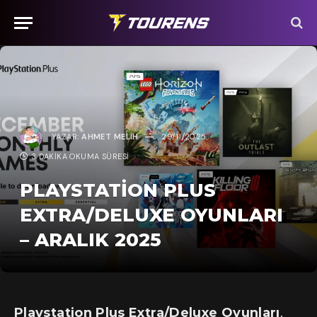
YAZAR:
AHMET MELIH
29/11/2025
3 DAKIKA OKUMA SÜRESI
PLAYSTATION PLUS
EXTRA/DELUXE OYUNLARI
– ARALIK 2025
Playstation Plus Extra/Deluxe Oyunları
,