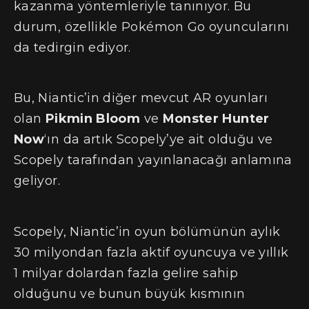
kazanma yöntemleriyle tanınıyor. Bu
durum, özellikle Pokémon Go oyuncularını
da tedirgin ediyor.
Bu, Niantic’in diğer mevcut AR oyunları
olan
Pikmin Bloom
ve
Monster Hunter
Now
‘ın da artık Scopely’ye ait olduğu ve
Scopely tarafından yayınlanacağı anlamına
geliyor.
Scopely, Niantic’in oyun bölümünün aylık
30 milyondan fazla aktif oyuncuya ve yıllık
1 milyar dolardan fazla gelire sahip
olduğunu ve bunun büyük kısmının