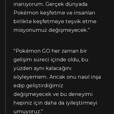
inanıyorum. Gerçek dünyada
Pokémon keşfetme ve insanları
birlikte keşfetmeye teşvik etme
misyonumuz değişmeyecek.”
“Pokémon GO her zaman bir
gelişim süreci içinde oldu, bu
yüzden aynı kalacağını
söyleyemem. Ancak onu nasıl inşa
edip geliştirdiğimiz
değişmeyecek ve bu deneyimi
hepiniz için daha da iyileştirmeyi
umuyoruz.”