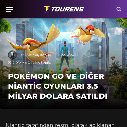
YAZAR:
KUŞ BAKIŞI
13/03/2025
2 DAKIKA OKUMA SÜRESI
POKÉMON GO VE DIĞER
NIANTIC OYUNLARI 3.5
MILYAR DOLARA SATILDI
Niantic tarafından resmi olarak açıklanan