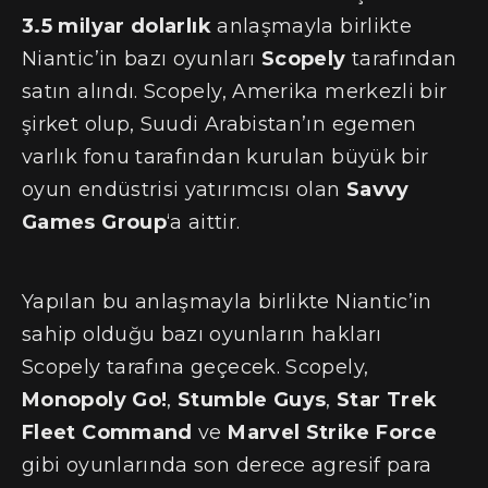
3.5 milyar
dolarlık
anlaşmayla birlikte
Niantic’in bazı oyunları
Scopely
tarafından
satın alındı. Scopely, Amerika merkezli bir
şirket olup, Suudi Arabistan’ın egemen
varlık fonu tarafından kurulan büyük bir
oyun endüstrisi yatırımcısı olan
Savvy
Games Group
‘a aittir.
Yapılan bu anlaşmayla birlikte Niantic’in
sahip olduğu bazı oyunların hakları
Scopely tarafına geçecek. Scopely,
Monopoly Go!
,
Stumble Guys
,
Star Trek
Fleet Command
ve
Marvel Strike Force
gibi oyunlarında son derece agresif para