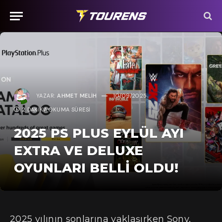
YAZAR:
AHMET MELIH
10/09/2025
2 DAKIKA OKUMA SÜRESI
2025 PS PLUS EYLÜL AYI
EXTRA VE DELUXE
OYUNLARI BELLİ OLDU!
2025 yılının sonlarına yaklaşırken Sony,