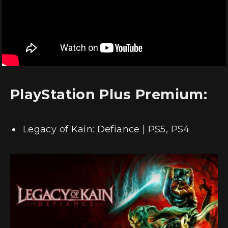
PlayStation Plus Premium
:
Legacy of Kain: Defiance | PS5, PS4