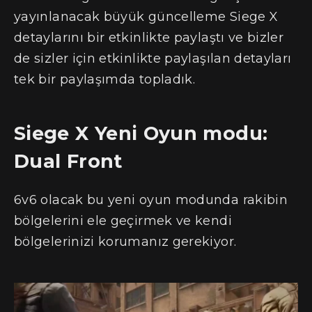
yayınlanacak büyük güncelleme Siege X
detaylarını bir etkinlikte paylaştı ve bizler
de sizler için etkinlikte paylaşılan detayları
tek bir paylaşımda topladık.
Siege X Yeni Oyun modu:
Dual Front
6v6 olacak bu yeni oyun modunda rakibin
bölgelerini ele geçirmek ve kendi
bölgelerinizi korumanız gerekiyor.