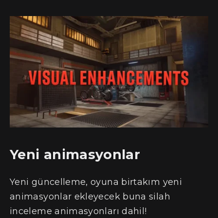
Yeni animasyonlar
Yeni güncelleme, oyuna birtakım yeni
animasyonlar ekleyecek buna silah
inceleme animasyonları dahil!