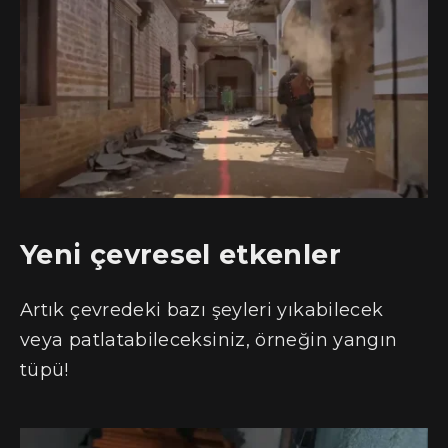
Yeni çevresel etkenler
Artık çevredeki bazı şeyleri yıkabilecek
veya patlatabileceksiniz, örneğin yangın
tüpü!