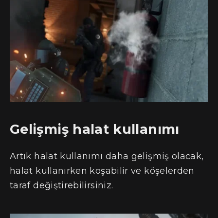
Gelişmiş halat kullanımı
Artık halat kullanımı daha gelişmiş olacak,
halat kullanırken koşabilir ve köşelerden
taraf değiştirebilirsiniz.