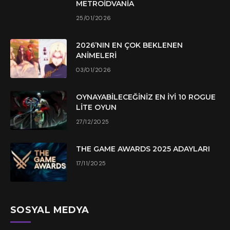
METROIDVANIA
25/01/2026
2026’NIN EN ÇOK BEKLENEN
ANIMELERI
03/01/2026
OYNAYABILECEĞINIZ EN İYI 10 ROGUE
LITE OYUN
27/12/2025
THE GAME AWARDS 2025 ADAYLARI
17/11/2025
SOSYAL MEDYA