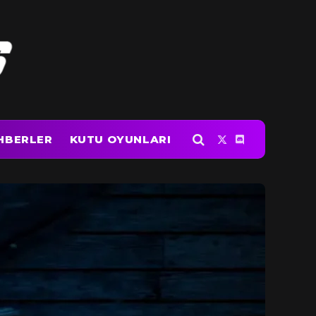
HBERLER
KUTU OYUNLARI
X
Discord
(Twitter)