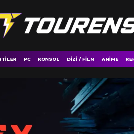
NTILER
PC
KONSOL
DIZI / FILM
ANIME
RE