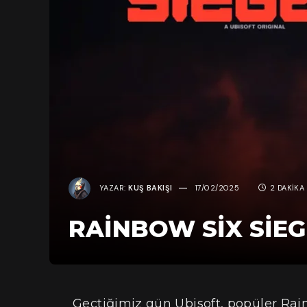
YAZAR:
KUŞ BAKIŞI
17/02/2025
2 DAKIKA
RAINBOW SIX SIE
Geçtiğimiz gün Ubisoft, popüler Rai