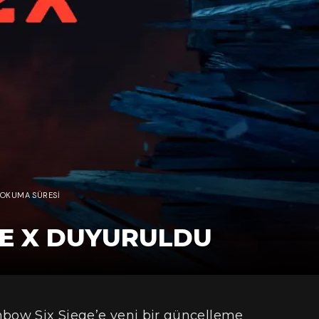
 OKUMA SÜRESI
GE X DUYURULDU
nbow Six Siege’e yeni bir güncelleme