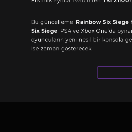
Etkinlik ayrıca Twitch’ten
TSİ 21:00
’
Bu güncelleme,
Rainbow Six Siege
h
Six Siege
, PS4 ve Xbox One’da oyna
oyuncuların yeni nesil bir konsola 
ise zaman gösterecek.