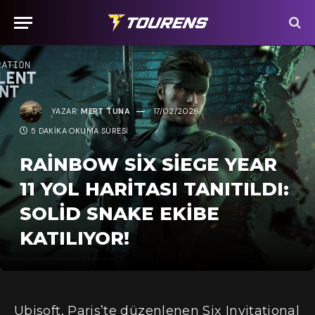
YAZAR:
MERT TUNA
17/02/2026
5 DAKIKA OKUMA SÜRESI
RAINBOW SIX SIEGE YEAR
11 YOL HARITASI TANITILDI:
SOLID SNAKE EKIBE
KATILIYOR!
Ubisoft, Paris’te düzenlenen Six Invitational