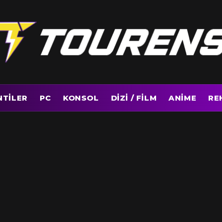
NTILER
PC
KONSOL
DIZI / FILM
ANIME
RE