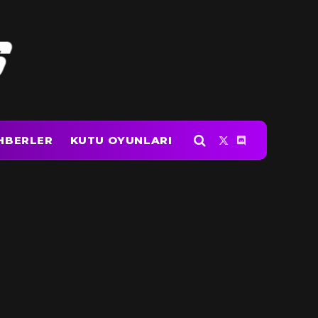
HBERLER
KUTU OYUNLARI
X
Discord
(Twitter)