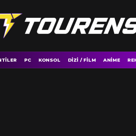
NTILER
PC
KONSOL
DIZI / FILM
ANIME
RE