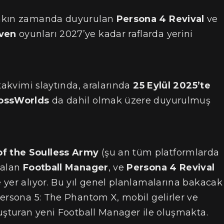
akın zamanda duyurulan
Persona 4 Revival
ve
ven
oyunları 2027’ye kadar raflarda yerini
takvimi slaytında, aralarında
25 Eylül 2025’te
rossWorlds
da dahil olmak üzere duyurulmuş
f the Soulless Army
(şu an tüm platformlarda
 alan
Football Manager
, ve
Persona 4 Revival
 yer alıyor. Bu yıl genel planlamalarına bakacak
ersona 5: The Phantom X, mobil gelirler ve
uşturan yeni Football Manager ile oluşmakta.