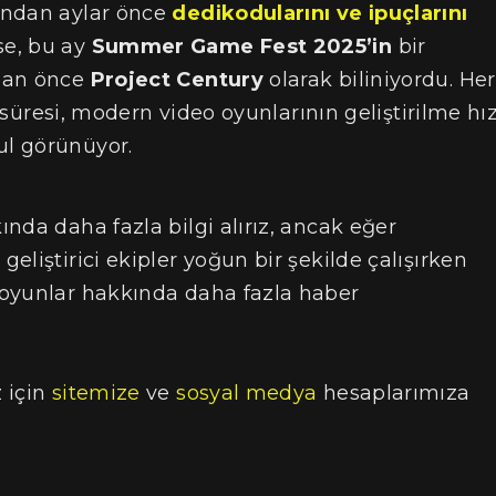
undan aylar önce
dedikodularını ve ipuçlarını
se, bu ay
Summer Game Fest 2025’in
bir
adan önce
Project Century
olarak biliniyordu. Her
e süresi, modern video oyunlarının geliştirilme hız
l görünüyor.
nda daha fazla bilgi alırız, ancak eğer
liştirici ekipler yoğun bir şekilde çalışırken
 oyunlar hakkında daha fazla haber
 için
sitemize
ve
sosyal medya
hesaplarımıza