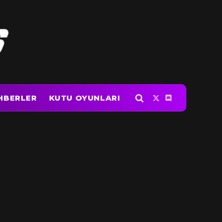
HBERLER
KUTU OYUNLARI
X
Discord
(Twitter)