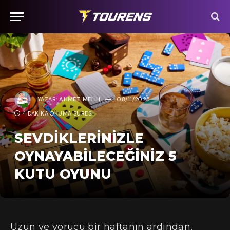
YAZAR:
AHMET MELIH
08/11/2025
4 DAKIKA OKUMA SÜRESI
SEVDIKLERINIZLE
OYNAYABILECEĞINIZ 5
KUTU OYUNU
Uzun ve yorucu bir haftanın ardından,